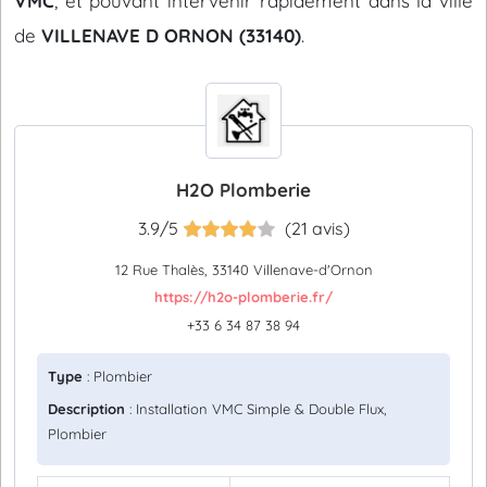
VMC
, et pouvant intervenir rapidement dans la ville
de
VILLENAVE D ORNON (33140)
.
H2O Plomberie
3.9/5
(21 avis)
12 Rue Thalès, 33140 Villenave-d'Ornon
https://h2o-plomberie.fr/
+33 6 34 87 38 94
Type
: Plombier
Description
: Installation VMC Simple & Double Flux,
Plombier