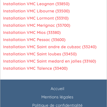
Installation VMC Leognan (33850)
Installation VMC Libourne (33500)
Installation VMC Lormont (33310)
Installation VMC Merignac (33700)
Installation VMC Mios (33380)
Installation VMC Pessac (33600)
Installation VMC Saint andre de cubzac (33240)
Installation VMC Saint loubes (33450)
Installation VMC Saint medard en jalles (33160)
Installation VMC Talence (33400)
Accueil
Mentions légales
Politique de confidentialité