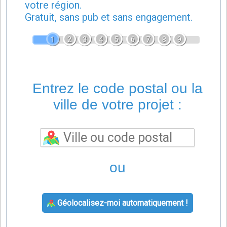
votre région.
Gratuit, sans pub et sans engagement.
1
2
3
4
5
6
7
8
9
Entrez le code postal ou la
ville de votre projet :
ou
Géolocalisez-moi automatiquement !