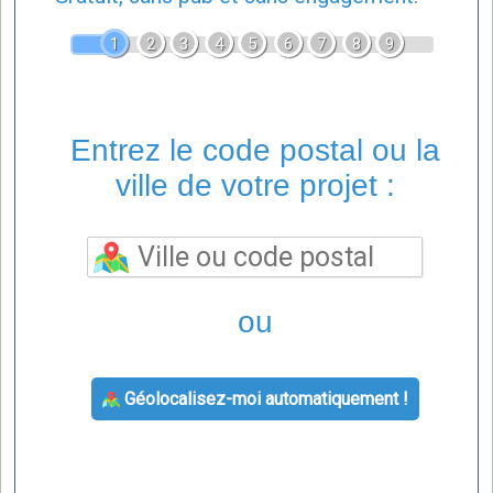
1
2
3
4
5
6
7
8
9
Entrez le code postal ou la
ville de votre projet :
ou
Géolocalisez-moi automatiquement !