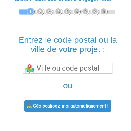
1
2
3
4
5
6
7
8
9
Entrez le code postal ou la
ville de votre projet :
ou
Géolocalisez-moi automatiquement !