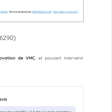
tialité
- Service proposé par
ViteUnDevis.com
-
Vous êtes un artisan ?
76290)
énovation de VMC
, et pouvant intervenir
avis
e pour leur rapidité. La fuite sur mon compteur