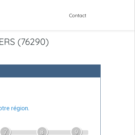
Contact
IERS (76290)
tre région.
7
8
9