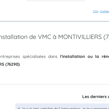
CGU
-
Confiden
'installation de VMC à MONTIVILLIERS (
ntreprises spécialisées dans
l'installation ou la r
S (76290)
.
Les derniers 
Je suis très satisfait de l' Intervention. Je leur remerci