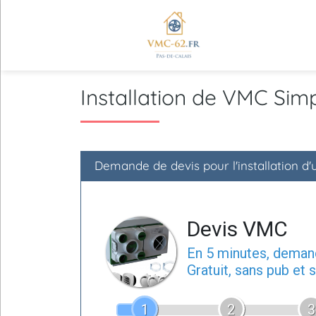
Installation de VMC Si
Demande de devis pour l'installation d
Devis VMC
En 5 minutes, dema
Gratuit, sans pub et
1
2
3