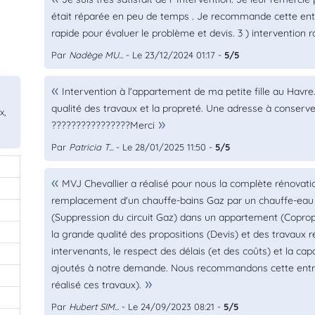
était réparée en peu de temps . Je recommande cette entre
rapide pour évaluer le problème et devis. 3 ) intervention r
Par
Nadège MU...
- Le 23/12/2024 01:17 -
5/5
Intervention à l'appartement de ma petite fille au Havre. B
qualité des travaux et la propreté. Une adresse à conserver
x,
????????????????Merci
Par
Patricia T...
- Le 28/01/2025 11:50 -
5/5
MVJ Chevallier a réalisé pour nous la complète rénovatio
0
remplacement d'un chauffe-bains Gaz par un chauffe-eau 
0
(Suppression du circuit Gaz) dans un appartement (Coprop
0
la grande qualité des propositions (Devis) et des travaux r
intervenants, le respect des délais (et des coûts) et la cap
0
ajoutés à notre demande. Nous recommandons cette entrepr
0
réalisé ces travaux).
Par
Hubert SIM...
- Le 24/09/2023 08:21 -
5/5