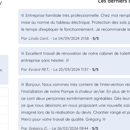
Les derniers 
/
Entreprise familiale très professionnelle. Chez moi remp
mise au norme du tableau électrique. Protection des sols 
le temps d'expliquer le fonctionnement. Je recommande l
Par
Linda Cant...
- Le 04/09/2024 21:58 -
5/5
Excellent travail de rénovation de notre cabinet de toil
entreprise sans hésiter.
Par
Evrard RET...
- Le 20/09/2024 11:37 -
5/5
x,
Bonjour, Nous sommes très content de l'intervention réa
l'installation de notre Pompe à chaleur air/air. En plus de 
ce sont deux personnes extrêmement agréables. Dès leur a
ce que nous désirions en nous proposant une nouvelle solu
imaginé lors de la réalisation du devis. Chantier rangé et 
Merci pour votre travail de qualité. Grégory
Par
Grégory D...
- Le 26/02/2024 08:44 -
5/5