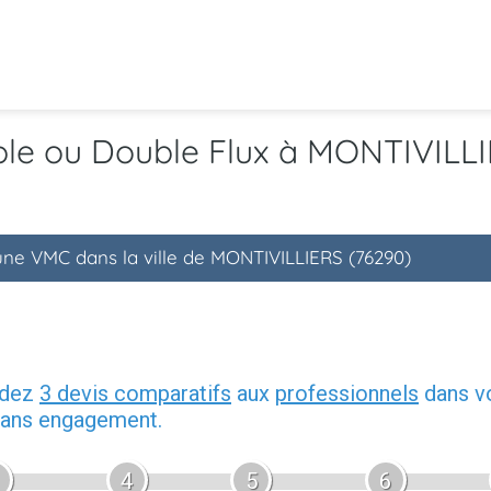
mple ou Double Flux à MONTIVILL
'une VMC dans la ville de MONTIVILLIERS (76290)
ndez
3 devis comparatifs
aux
professionnels
dans vo
 sans engagement.
4
5
6