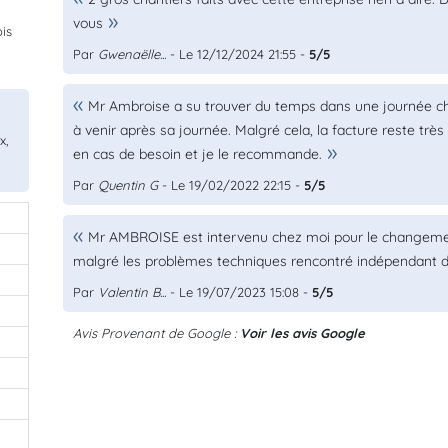
vous
is
Par
Gwenaëlle...
- Le 12/12/2024 21:55 -
5/5
Mr Ambroise a su trouver du temps dans une journée c
à venir après sa journée. Malgré cela, la facture reste très
x,
en cas de besoin et je le recommande.
Par
Quentin G
- Le 19/02/2022 22:15 -
5/5
Mr AMBROISE est intervenu chez moi pour le changement 
malgré les problèmes techniques rencontré indépendant de
Par
Valentin B...
- Le 19/07/2023 15:08 -
5/5
Avis Provenant de Google :
Voir les avis Google