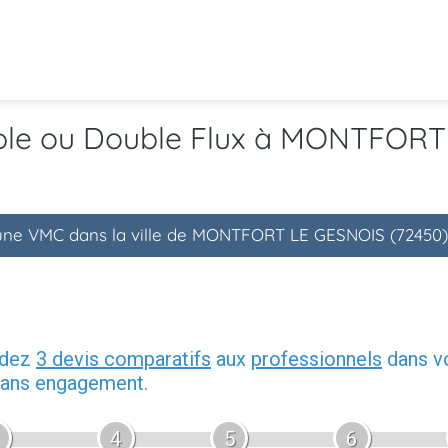
mple ou Double Flux à MONTFORT
d'une VMC dans la ville de MONTFORT LE GESNOIS (72450)
ndez
3 devis comparatifs
aux
professionnels
dans vo
 sans engagement.
4
5
6