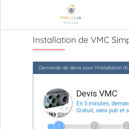
Installation de VMC Si
Demande de devis pour l'installation 
Devis VMC
En 5 minutes, dema
Gratuit, sans pub et
1
2
3