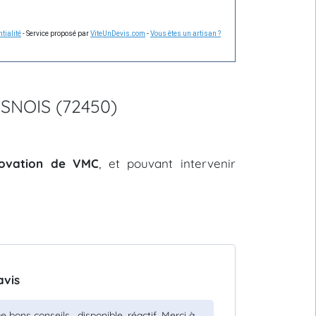
tialité
- Service proposé par
ViteUnDevis.com
-
Vous êtes un artisan ?
ESNOIS (72450)
énovation de VMC
, et pouvant intervenir
avis
e bons conseils , disponible, réactif. Merci à