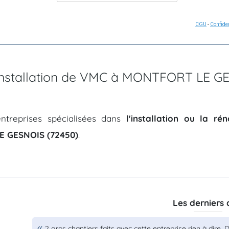
CGU
-
Confiden
d'installation de VMC à MONTFORT LE G
ntreprises spécialisées dans
l'installation ou la r
 GESNOIS (72450)
.
Les derniers 
2 gros chantiers faits avec cette entreprise rien à dire. D