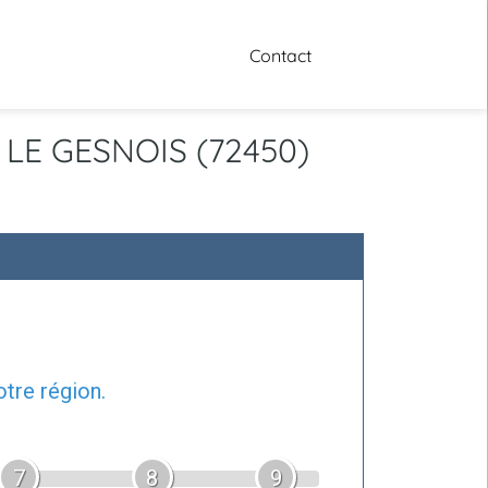
Contact
 LE GESNOIS (72450)
tre région.
7
8
9