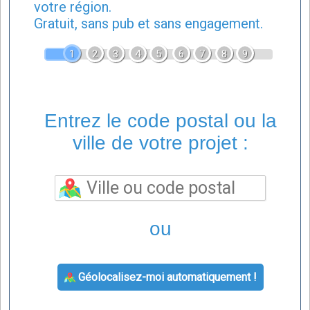
votre région.
Gratuit, sans pub et sans engagement.
1
2
3
4
5
6
7
8
9
Entrez le code postal ou la
ville de votre projet :
ou
Géolocalisez-moi automatiquement !