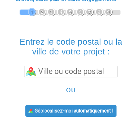
1
2
3
4
5
6
7
8
9
Entrez le code postal ou la
ville de votre projet :
ou
Géolocalisez-moi automatiquement !