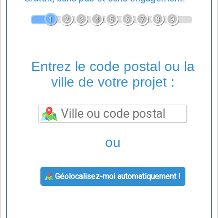
1
2
3
4
5
6
7
8
9
Entrez le code postal ou la
ville de votre projet :
ou
Géolocalisez-moi automatiquement !