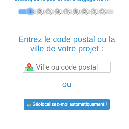
1
2
3
4
5
6
7
8
9
Entrez le code postal ou la
ville de votre projet :
ou
Géolocalisez-moi automatiquement !