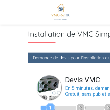
Installation de VMC Si
Demande de devis pour l'installation d
Devis VMC
En 5 minutes, dema
Gratuit, sans pub et
1
2
3