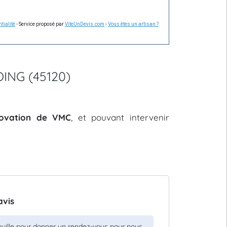
tialité
- Service proposé par
ViteUnDevis.com
-
Vous êtes un artisan ?
OING (45120)
énovation de VMC
, et pouvant intervenir
avis
ouille pour donner un rendez-vous pour nous