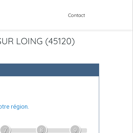
Contact
 SUR LOING (45120)
tre région.
7
8
9