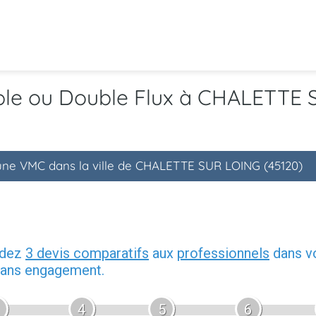
mple ou Double Flux à CHALETTE
'une VMC dans la ville de CHALETTE SUR LOING (45120)
ndez
3 devis comparatifs
aux
professionnels
dans vo
 sans engagement.
4
5
6