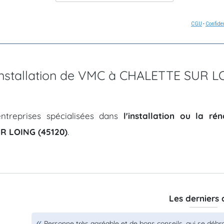
CGU
-
Confiden
d'installation de VMC à CHALETTE SUR L
ntreprises spécialisées dans
l'installation ou la r
R LOING (45120)
.
Les derniers 
Personne très agréable et de bons conseils, qui se débr