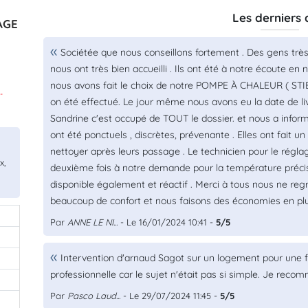
Les derniers 
AGE
Sociétée que nous conseillons fortement . Des gens tr
nous ont très bien accueilli . Ils ont été à notre écoute en
nous avons fait le choix de notre POMPE À CHALEUR ( STI
.
on été effectué. Le jour même nous avons eu la date de livr
Sandrine c'est occupé de TOUT le dossier. et nous a inform
ont été ponctuels , discrètes, prévenante . Elles ont fait un 
nettoyer après leurs passage . Le technicien pour le réglag
x,
deuxième fois à notre demande pour la température préci
disponible également et réactif . Merci à tous nous ne reg
beaucoup de confort et nous faisons des économies en plu
Par
ANNE LE NI...
- Le 16/01/2024 10:41 -
5/5
0
0
Intervention d'arnaud Sagot sur un logement pour une fu
professionnelle car le sujet n'était pas si simple. Je reco
0
Par
Pasco Laud...
- Le 29/07/2024 11:45 -
5/5
0