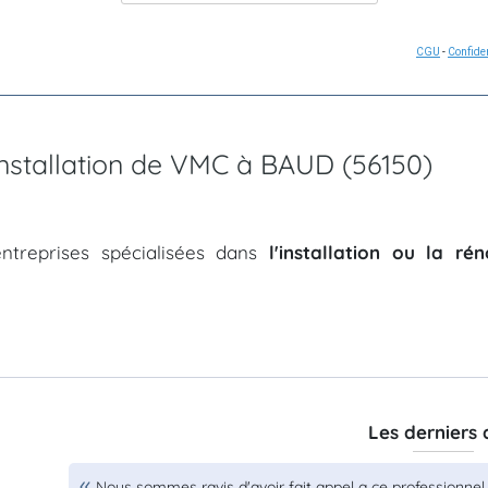
CGU
-
Confiden
'installation de VMC à BAUD (56150)
ntreprises spécialisées dans
l'installation ou la r
Les derniers 
Nous sommes ravis d'avoir fait appel a ce professionnel