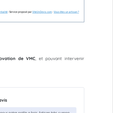
tialité
- Service proposé par
ViteUnDevis.com
-
Vous êtes un artisan ?
énovation de VMC
, et pouvant intervenir
avis
 pour notre poêle a bois Artisan très sympa,