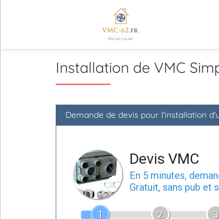
Installation de VMC Sim
Demande de devis pour l'installation d
Devis VMC
En 5 minutes, dema
Gratuit, sans pub et
1
2
3