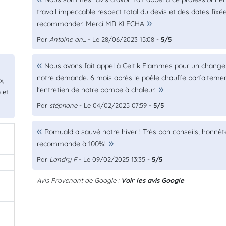
travail impeccable respect total du devis et des dates fixée
recommander. Merci MR KLECHA
Par
Antoine an...
- Le 28/06/2023 15:08 -
5/5
Nous avons fait appel à Celtik Flammes pour un changem
notre demande. 6 mois après le poêle chauffe parfaiteme
x,
l'entretien de notre pompe à chaleur.
 et
Par
stéphane
- Le 04/02/2025 07:59 -
5/5
Romuald a sauvé notre hiver ! Très bon conseils, honnête 
recommande à 100%!
Par
Landry F
- Le 09/02/2025 13:35 -
5/5
Avis Provenant de Google :
Voir les avis Google