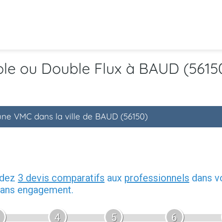
ple ou Double Flux à BAUD (5615
'une VMC dans la ville de BAUD (56150)
ndez
3 devis comparatifs
aux
professionnels
dans vo
 sans engagement.
4
5
6