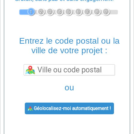
1
2
3
4
5
6
7
8
9
Entrez le code postal ou la
ville de votre projet :
ou
Géolocalisez-moi automatiquement !