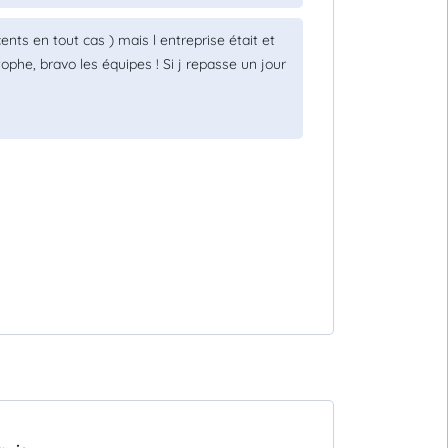
ents en tout cas ) mais l entreprise était et
ophe, bravo les équipes ! Si j repasse un jour