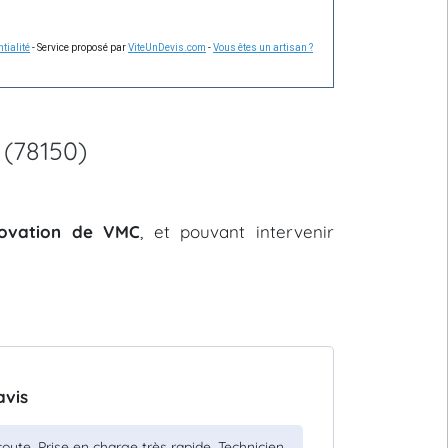
tialité
- Service proposé par
ViteUnDevis.com
-
Vous êtes un artisan ?
 (78150)
énovation de VMC
, et pouvant intervenir
avis
oute. Prise en charge très rapide. Technicien