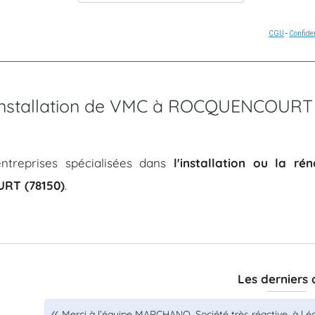
CGU
-
Confiden
d'installation de VMC à ROCQUENCOURT
ntreprises spécialisées dans
l'installation ou la r
T (78150)
.
Les derniers 
Merci à l’équipe MARCHANO. Société très réactive, à l éc