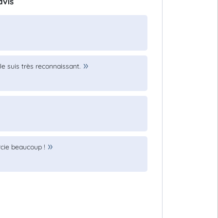
avis
e suis très reconnaissant.
rcie beaucoup !