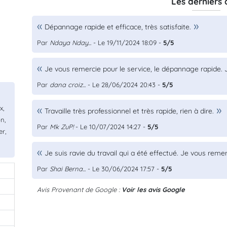
Les derniers 
Dépannage rapide et efficace, très satisfaite.
Par
Ndaya Nday...
- Le 19/11/2024 18:09 -
5/5
Je vous remercie pour le service, le dépannage rapide. J
Par
dana croiz...
- Le 28/06/2024 20:43 -
5/5
x,
Travaille très professionnel et très rapide, rien à dire.
n,
Par
Mk ZuP!
- Le 10/07/2024 14:27 -
5/5
er,
Je suis ravie du travail qui a été effectué. Je vous reme
Par
Shai Berna...
- Le 30/06/2024 17:57 -
5/5
Avis Provenant de Google :
Voir les avis Google