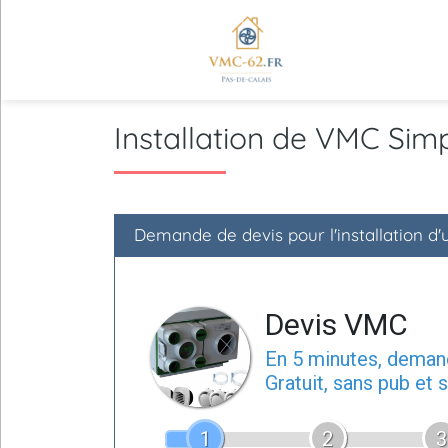
Installation de VMC Si
Demande de devis pour l'installation 
Devis VMC
En 5 minutes, dema
Gratuit, sans pub et
1
2
3