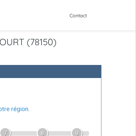
Contact
COURT (78150)
tre région.
7
8
9