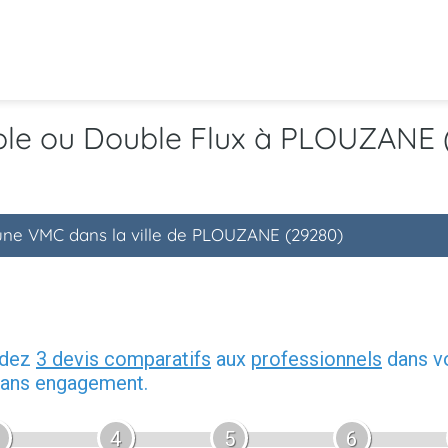
mple ou Double Flux à PLOUZANE 
'une VMC dans la ville de PLOUZANE (29280)
ndez
3 devis comparatifs
aux
professionnels
dans vo
 sans engagement.
4
5
6