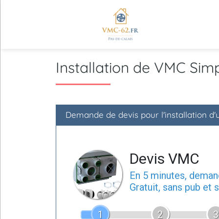
Installation de VMC Si
Demande de devis pour l'installation d
Devis VMC
En 5 minutes, dema
Gratuit, sans pub et
1
2
3