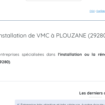
CGU
-
Confiden
'installation de VMC à PLOUZANE (2928
ntreprises spécialisées dans
l'installation ou la r
9280)
.
Les derniers 
Entreprise très réactive et très sérieuse, à notre écoute