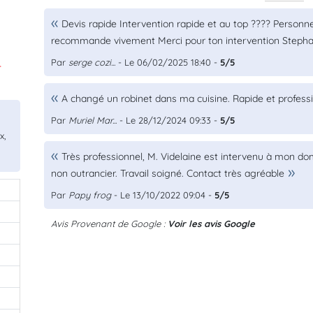
Devis rapide Intervention rapide et au top ???? Personn
recommande vivement Merci pour ton intervention Stephan
Par
serge cozi...
- Le 06/02/2025 18:40 -
5/5
.
A changé un robinet dans ma cuisine. Rapide et profes
Par
Muriel Mar...
- Le 28/12/2024 09:33 -
5/5
x,
Très professionnel, M. Videlaine est intervenu à mon do
non outrancier. Travail soigné. Contact très agréable
Par
Papy frog
- Le 13/10/2022 09:04 -
5/5
0
Avis Provenant de Google :
Voir les avis Google
0
0
0
0