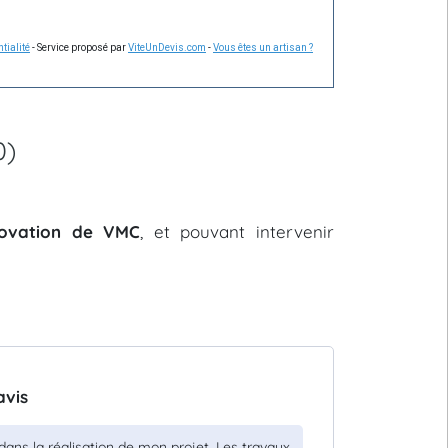
tialité
- Service proposé par
ViteUnDevis.com
-
Vous êtes un artisan ?
0)
énovation de VMC
, et pouvant intervenir
avis
 dans la réalisation de mon projet. Les travaux