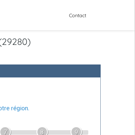
Contact
(29280)
tre région.
7
8
9