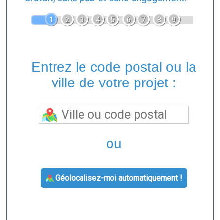
1
2
3
4
5
6
7
8
9
Entrez le code postal ou la
ville de votre projet :
ou
Géolocalisez-moi automatiquement !