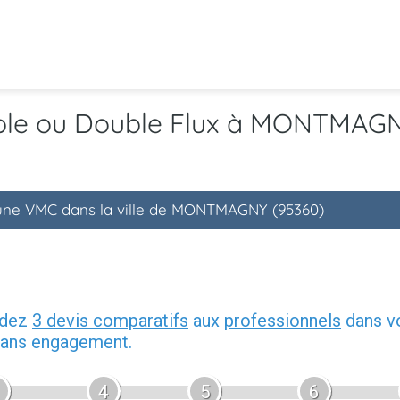
mple ou Double Flux à MONTMAG
d'une VMC dans la ville de MONTMAGNY (95360)
ndez
3 devis comparatifs
aux
professionnels
dans vo
 sans engagement.
4
5
6