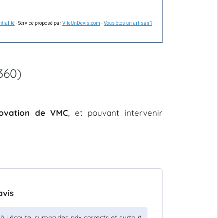
tialité
- Service proposé par
ViteUnDevis.com
-
Vous êtes un artisan ?
360)
énovation de VMC
, et pouvant intervenir
avis
à l écoute ,sympa,des prix corrects et surtout