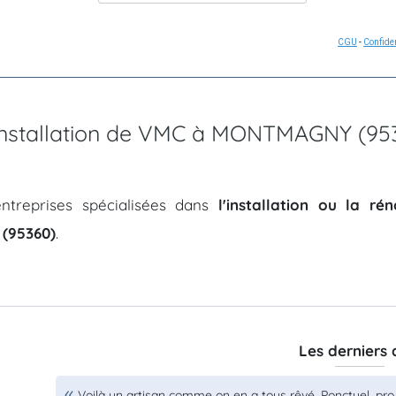
CGU
-
Confiden
d'installation de VMC à MONTMAGNY (95
ntreprises spécialisées dans
l'installation ou la r
(95360)
.
Les derniers 
Voilà un artisan comme on en a tous rêvé. Ponctuel ,pro,