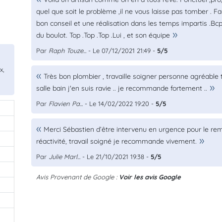
quel que soit le problème ,il ne vous laisse pas tomber . Fac
bon conseil et une réalisation dans les temps impartis .Bcp 
du boulot. Top .Top .Top .Lui , et son équipe
Par
Raph Touze...
- Le 07/12/2021 21:49 -
5/5
x,
Très bon plombier , travaille soigner personne agréable t
salle bain j'en suis ravie .. je recommande fortement ..
Par
Flavien Pa...
- Le 14/02/2022 19:20 -
5/5
Merci Sébastien d’être intervenu en urgence pour le re
réactivité, travail soigné je recommande vivement.
Par
Julie Marl...
- Le 21/10/2021 19:38 -
5/5
Avis Provenant de Google :
Voir les avis Google