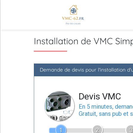
Installation de VMC Si
Demande de devis pour l'installation 
Devis VMC
En 5 minutes, dema
Gratuit, sans pub et
1
2
3