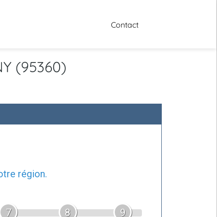
Contact
NY (95360)
tre région.
7
8
9